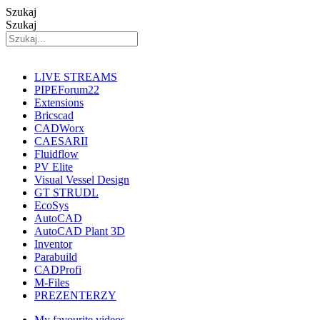
Szukaj
Szukaj
LIVE STREAMS
PIPEForum22
Extensions
Bricscad
CADWorx
CAESARII
Fluidflow
PV Elite
Visual Vessel Design
GT STRUDL
EcoSys
AutoCAD
AutoCAD Plant 3D
Inventor
Parabuild
CADProfi
M-Files
PREZENTERZY
My favourite videos