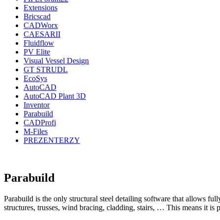
Extensions
Bricscad
CADWorx
CAESARII
Fluidflow
PV Elite
Visual Vessel Design
GT STRUDL
EcoSys
AutoCAD
AutoCAD Plant 3D
Inventor
Parabuild
CADProfi
M-Files
PREZENTERZY
Parabuild
Parabuild is the only structural steel detailing software that allows 
structures, trusses, wind bracing, cladding, stairs, … This means it i