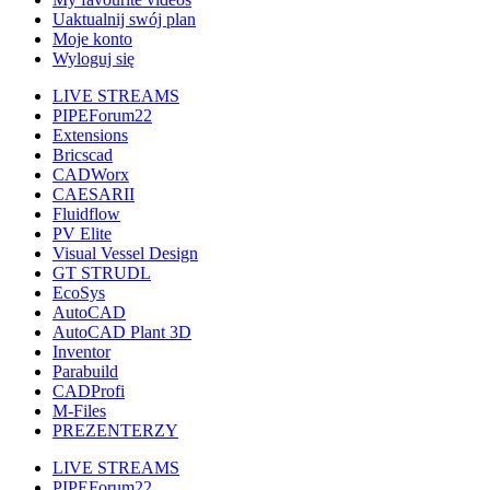
Uaktualnij swój plan
Moje konto
Wyloguj się
LIVE STREAMS
PIPEForum22
Extensions
Bricscad
CADWorx
CAESARII
Fluidflow
PV Elite
Visual Vessel Design
GT STRUDL
EcoSys
AutoCAD
AutoCAD Plant 3D
Inventor
Parabuild
CADProfi
M-Files
PREZENTERZY
LIVE STREAMS
PIPEForum22