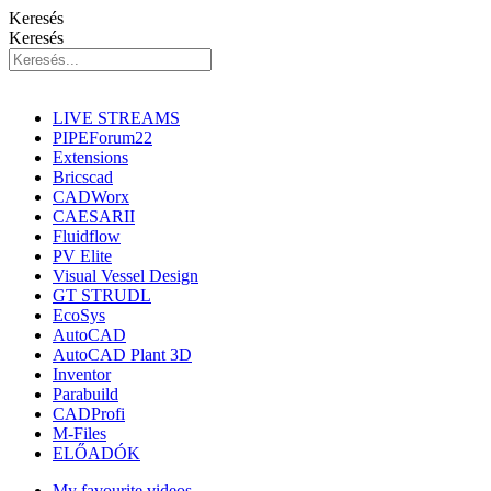
Keresés
Keresés
LIVE STREAMS
PIPEForum22
Extensions
Bricscad
CADWorx
CAESARII
Fluidflow
PV Elite
Visual Vessel Design
GT STRUDL
EcoSys
AutoCAD
AutoCAD Plant 3D
Inventor
Parabuild
CADProfi
M-Files
ELŐADÓK
My favourite videos