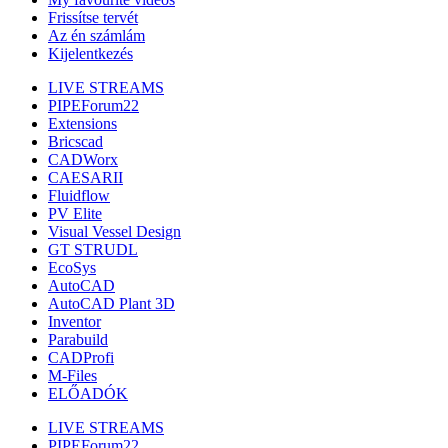
Frissítse tervét
Az én számlám
Kijelentkezés
LIVE STREAMS
PIPEForum22
Extensions
Bricscad
CADWorx
CAESARII
Fluidflow
PV Elite
Visual Vessel Design
GT STRUDL
EcoSys
AutoCAD
AutoCAD Plant 3D
Inventor
Parabuild
CADProfi
M-Files
ELŐADÓK
LIVE STREAMS
PIPEForum22