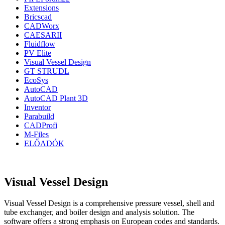
Extensions
Bricscad
CADWorx
CAESARII
Fluidflow
PV Elite
Visual Vessel Design
GT STRUDL
EcoSys
AutoCAD
AutoCAD Plant 3D
Inventor
Parabuild
CADProfi
M-Files
ELŐADÓK
Visual Vessel Design
Visual Vessel Design is a comprehensive pressure vessel, shell and
tube exchanger, and boiler design and analysis solution. The
software offers a strong emphasis on European codes and standards.